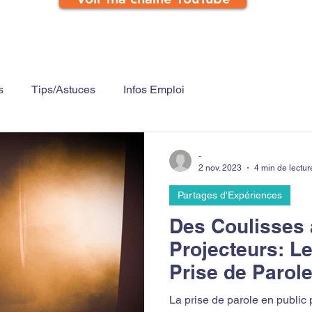
s
Tips/Astuces
Infos Emploi
-
2 nov. 2023
4 min de lectur
Partages d'Expériences
Des Coulisses
Projecteurs: Le
Prise de Parole
La prise de parole en public peut êt