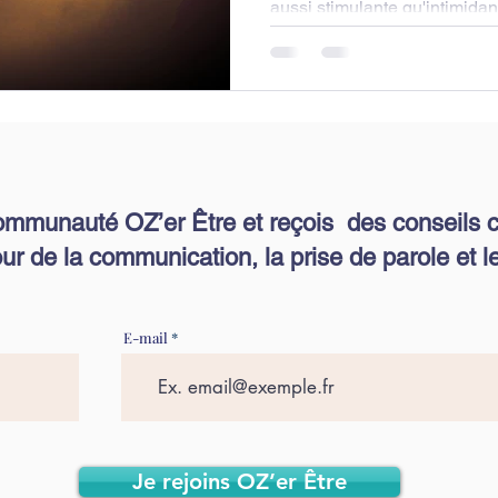
aussi stimulante qu'intimidante . En tant que comé
je vous partage mon...
ommunauté OZ’er Être et reçois des conseils c
ur de la communication, la prise de parole et le
E-mail
Je rejoins OZ’er Être