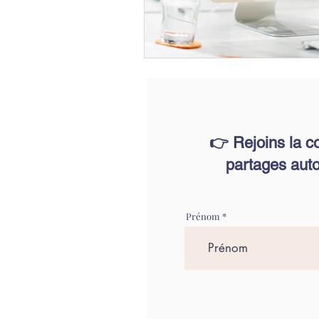
👉 Rejoins la c
partages auto
Prénom