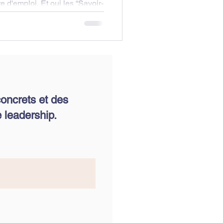
 d'emploi. Et oui les “Savoir-
oncrets et des
 leadership.