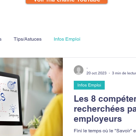
s
Tips/Astuces
Infos Emploi
-
20 oct. 2023
3 min de lectu
Infos Emploi
Les 8 compéten
recherchées pa
employeurs
Fini le temps où le "Savoir" et le "Savoir-Faire" étaient les