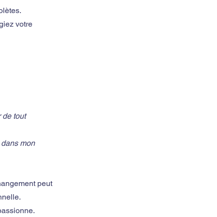
olètes.
giez votre 
 de tout 
e dans mon 
changement peut 
nnelle.
 passionne.