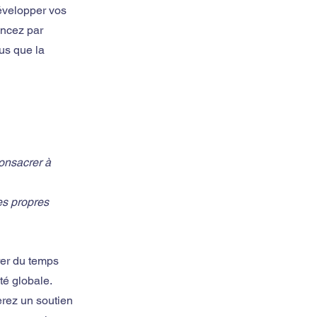
évelopper vos 
ncez par 
us que la 
onsacrer à 
s propres 
rer du temps 
té globale.
erez un soutien 