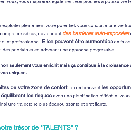
 en vous, vous inspirerez également vos proches à poursuivre l
 exploiter pleinement votre potentiel, vous conduit à une vie frus
des barrières auto-imposées
 compréhensibles, deviennent 
Elles peuvent être surmontées
l et professionnel. 
 en fais
nt des priorités et en adoptant une approche progressive. 
non seulement vous enrichit mais ça contribue à la croissance c
ives uniques. 
mites de votre zone de confort
les opportun
, en embrassant 
équilibrant les risques
 
 avec une planification réfléchie, vou
ainsi une trajectoire plus épanouissante et gratifiante.
otre trésor de "TALENTS" ? 