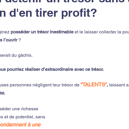
on d'en tirer profit?
inez 
posséder un trésor inestimable
 et le laisser collecter la p
 l’ouvrir
 ? 
erait du gâchis.
s pourriez réaliser d’extraordinaire avec ce trésor. 
“TALENTS”
ses personnes négligent leur trésor de
,
 laissant a
es
. 
séder une richesse 
 et de potentiel, sans 
condamnent à une 