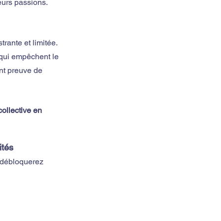
eurs passions.
trante et limitée.
qui empêchent le 
ant preuve de 
ollective en 
ités 
s débloquerez 